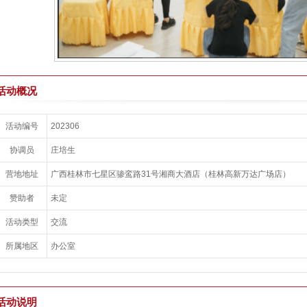
活动概况
活动编号
202306
协调员
庄培生
营地地址
广西桂林市七星区骖鸾路31号湘商大酒店（桂林高新万达广场店）
赞助者
未定
活动类型
交流
所属地区
办公室
活动说明