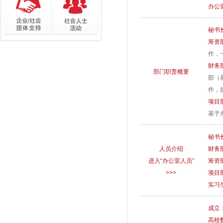
办公
秘书
筹资
作，
财务
部门职责概要
部（
作，
项目
基于
秘书
人员介绍
财务
进入“办公室人员”
筹资
>>>
项目
实习
成立
高校