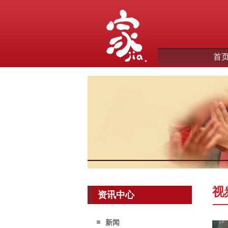
首
视
资讯中心
新闻