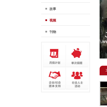
故事
视频
刊物