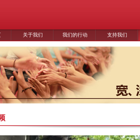
页
关于我们
我们的行动
支持我们
频