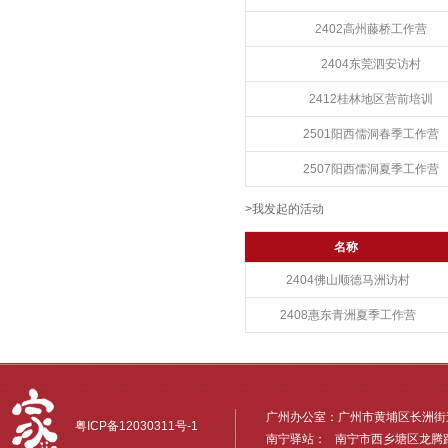
2402高州藤桥工作营
2404东莞泗安访村
2412桂林地区营前培训
2501阳西儒洞春季工作营
2507阳西儒洞夏季工作营
>我发起的活动
名称
2404佛山顺德马洲访村
2408惠东青洲夏季工作营
广州办公室：广州市黄埔区长洲街道
粤ICP备12030311号-1
南宁驿站： 南宁市西乡塘区龙腾路6