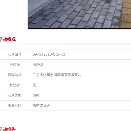
活动概况
封面图片
活动编号
JIA-GX2510-CG(FC)
协调员
潘韵烨
营地地址
广东省化州市同庆镇茶根康复村
赞助者
无
活动类型
访村
所属地区
南宁委员会
活动报告