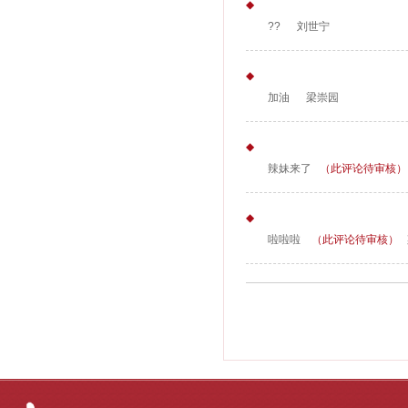
◆
??
刘世宁
◆
加油
梁崇园
◆
辣妹来了
（此评论待审核）
◆
啦啦啦
（此评论待审核）