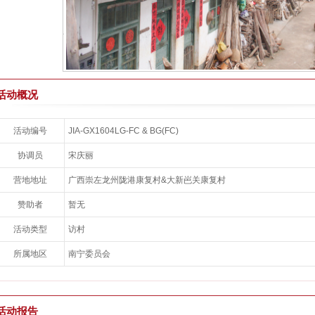
活动概况
封面图片
活动编号
JIA-GX1604LG-FC & BG(FC)
协调员
宋庆丽
营地地址
广西崇左龙州陇港康复村&大新岜关康复村
赞助者
暂无
活动类型
访村
所属地区
南宁委员会
活动报告