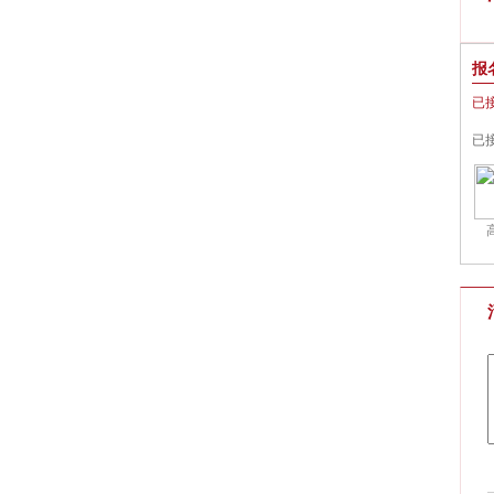
报
已
已