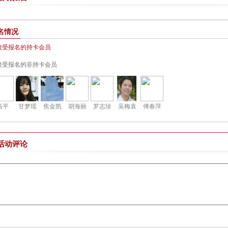
名情况
接受报名的持卡会员
接受报名的非持卡会员
高平
甘梦瑶
焦金凯
胡海丽
罗志珍
吴梅袁
傅春萍
活动评论