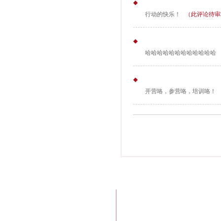
◆
行动的快乐！
（此评论待审
◆
哈哈哈哈哈哈哈哈哈哈哈哈
◆
开营咯，参营咯，培训咯！
广州办公室：广州市黄埔区长洲街道
粤ICP备12030311号-1
南宁驿站： 南宁市西乡塘区龙腾路6
电子邮箱：
info@jiaworkcamp.org