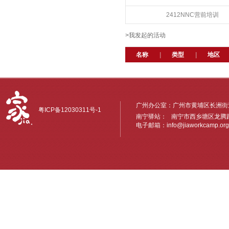
2412NNC营前培训
>我发起的活动
名称
|
类型
|
地区
广州办公室：广州市黄埔区长洲街道
粤ICP备12030311号-1
南宁驿站： 南宁市西乡塘区龙腾路6
电子邮箱：
info@jiaworkcamp.org